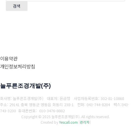
검색
이용약관
개인정보처리방침
늘푸른조경개발(주)
회사명: 늘푸른조경개발(주) 대표자: 윤금정
사업자등록번호:
302-81-10868
주소: 29141 충북 영동군 영동읍 회동리 238-1
전화: 043-744-8204
팩스:
043-
743-3230
휴대폰번호: 010-3476-8882
Copyright © 2025 늘푸른조경개발(주). All rights reserved.
Created by
Yescall.com
[
관리자
]