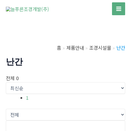
콘
텐
Mai
츠
Men
로
건
너
홈
제품안내
조경시설물
난간
뛰
기
난간
전체 0
1