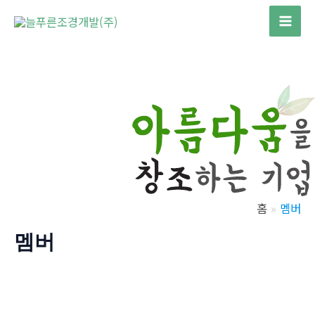
콘
텐
Mai
츠
Men
로
건
너
뛰
기
홈
멤버
멤버