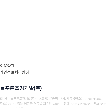
이용약관
개인정보처리방침
늘푸른조경개발(주)
회사명: 늘푸른조경개발(주) 대표자: 윤금정
사업자등록번호:
302-81-10868
주소: 29141 충북 영동군 영동읍 회동리 238-1
전화: 043-744-8204
팩스:
043-